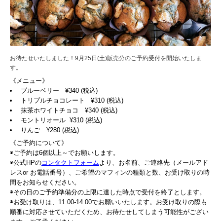
お待たせいたしました！9月25日(土)販売分のご予約受付を開始いたしま
す。
《メニュー》
ブルーベリー ¥340 (税込)
トリプルチョコレート ¥310 (税込)
抹茶ホワイトチョコ ¥340 (税込)
モントリオール ¥310 (税込)
りんご ¥280 (税込)
《ご予約について》
◉ご予約は6個以上～でお願いします。
◉公式HPの
コンタクトフォーム
より、お名前、ご連絡先（メールアド
レスor お電話番号）、ご希望のマフィンの種類と数、お受け取りの時
間をお知らせください。
◉その日のご予約準備分の上限に達した時点で受付を終了とします。
◉お受け取りは、11:00-14:00でお願いいたします。お受け取りの際も
順番に対応させていただくため、お待たせしてしまう可能性がござい