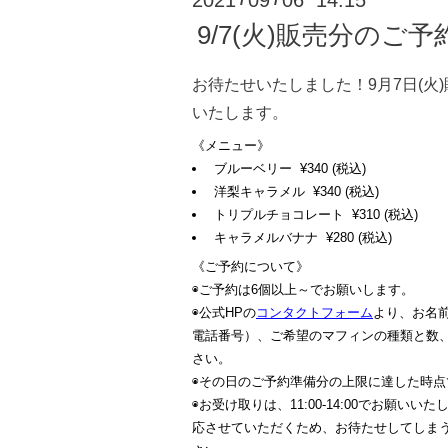
2021
09
06 14:15
9/7(火)販売分のご
お待たせいたしました！9月7日(火
いたします。
《メニュー》
ブルーベリー ¥340 (税込)
洋梨キャラメル ¥340 (税込)
トリプルチョコレート ¥310 (税込)
キャラメルバナナ ¥280 (税込)
《ご予約について》
◉ご予約は6個以上～でお願いします。
◉公式HPの
コンタクトフォーム
より、お名前
電話番号）、ご希望のマフィンの種類と数
さい。
◉その日のご予約準備分の上限に達した時
◉お受け取りは、11:00-14:00でお願い
応させていただくため、お待たせしてしま