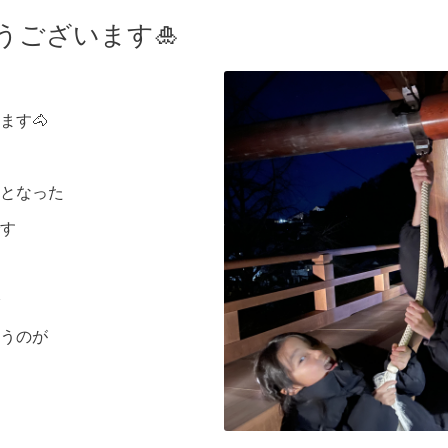
うございます🎍
ます🐴
となった
す
うのが