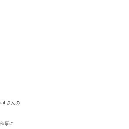
）
cial さんの
催事に