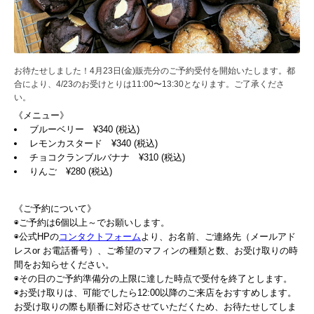
お待たせしました！4月23日(金)販売分のご予約受付を開始いたします。都
合により、4/23のお受けとりは11:00〜13:30となります。ご了承くださ
い。
《メニュー》
ブルーベリー ¥340 (税込)
レモンカスタード ¥340 (税込)
チョコクランブルバナナ ¥310 (税込)
りんご ¥280 (税込)
《ご予約について》
◉ご予約は6個以上～でお願いします。
◉公式HPの
コンタクトフォーム
より、お名前、ご連絡先（メールアド
レスor お電話番号）、ご希望のマフィンの種類と数、お受け取りの時
間をお知らせください。
◉その日のご予約準備分の上限に達した時点で受付を終了とします。
◉お受け取りは、可能でしたら12:00以降のご来店をおすすめします。
お受け取りの際も順番に対応させていただくため、お待たせしてしま