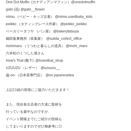
One Dot Muffin. (カナディアンマフィン）@onedotmuffin
gabi (花) @gabi__flower
niimu.（ベビー・キッズ古着） @niimu.usedbaby_kids
peikko （タティングレース作家） @peikko_peikko
ベーカリータツヤ （パン屋） @bakerytatsuya
鋤田集事務所（収集家） @sukita_collect_office
mohimaru （うつわと暮らしの道具） @mohi_maru
六本松のくつした屋さん
How's That (靴下) @howsthat_shop
UZUUZU （レザー） @uzuuzu__
蘊-on-（日本茶專門店） @on.japanesetea
上記11組の皆様にご協力いただきます！
また、現在各出店者の方達に取材を
行っている最中なのですが、
イベント開催までにご紹介の投稿も
してまいりますのでぜひ御参考に◎