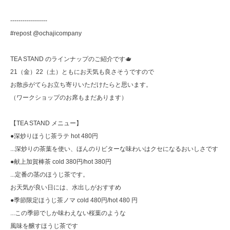
------------------
#repost @ochajicompany
TEA STAND のラインナップのご紹介です🫖
21（金）22（土）ともにお天気も良さそうですので
お散歩がてらお立ち寄りいただけたらと思います。
（ワークショップのお席もまだあります）
【TEA STAND メニュー】
●深炒りほうじ茶ラテ hot 480円
...深炒りの茶葉を使い、ほんのりビターな味わいはクセになるおいしさです
●献上加賀棒茶 cold 380円/hot 380円
...定番の茎のほうじ茶です。
お天気が良い日には、水出しがおすすめ
●季節限定ほうじ茶ノマ cold 480円/hot 480 円
...この季節でしか味わえない桜葉のような
風味を醸すほうじ茶です