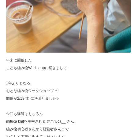
年末に開催した
こども編み物Workshopに続きまして
1年ぶりとなる
おとな編み物ワークショップ の
開催が2/13(木)に決まりました✨
今回も講師はもちろん
mituca knitを主宰される @mituca__ さん
編み物初心者さんから経験者さんまで
やさしく丁寧に教えてくださいます。