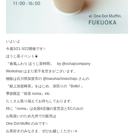
いよいよ
今週3/21-3/22開催です✨
ほうじ茶イベント🍵
『春風ふわり ほうじ茶時間』 by @ochajicompany
Workshop はまだ若干名空きがございます。
物販は石川県加賀市の @maruhachiseichajo さんの
『献上加賀棒茶』をはじめ、深煎りの『Botto! 』
季節限定『焙茶 noma』etc.
たくさん取り揃えてお待ちしております。
特に『noma』は全国4店舗の直営店とECのみの
お取扱いのため九州での販売は
One Dot Muffin.のみです✨
お茶好きのみなさま、ぜひお越しください☺︎