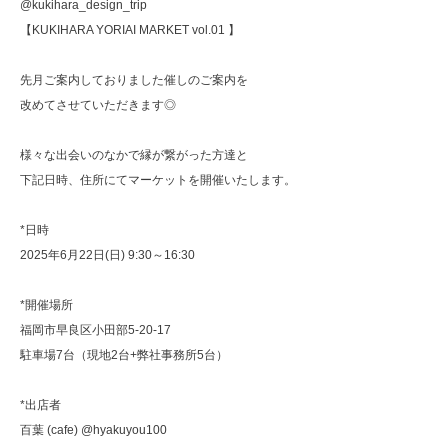
@kukihara_design_trip
【KUKIHARA YORIAI MARKET vol.01 】
先月ご案内しておりました催しのご案内を
改めてさせていただきます◎
様々な出会いのなかで縁が繋がった方達と
下記日時、住所にてマーケットを開催いたします。
*日時
2025年6月22日(日) 9:30～16:30
*開催場所
福岡市早良区小田部5-20-17
駐車場7台（現地2台+弊社事務所5台）
*出店者
百葉 (cafe) @hyakuyou100