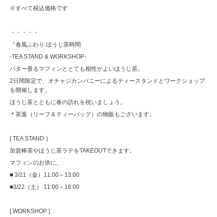
※すべて税込価格です
・・・・・
『春風ふわり ほうじ茶時間
-TEA STAND & WORKSHOP-
バター香るマフィンととても相性がよいほうじ茶。
2日間限定で、オチャジカンパニーによるティースタンドとワークショップ
を開催します。
ほうじ茶とともに春の訪れを祝いましょう。
＊茶葉（リーフ＆ティーバッグ）の物販もございます。
[ TEA STAND ］
加賀棒茶やほうじ茶ラテをTAKEOUTできます。
マフィンのお供に。
■ 3/21（金）11:00～13:00
■3/22（土） 11:00～16:00
[ WORKSHOP ]