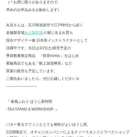
（＊お席に限りがありますので、
早めのお申込みをお勧めします）
丸谷さんは、石川県加賀市で江戸時代から続く
老舗製茶場
丸八製茶場
の家に生まれ育ち
現在デザイナー兼 日本茶インストラクターとして
活躍中です。当日は3/15(土)発売予定の
季節数量限定商品 『焙茶noma 』をはじめ
看板商品でもある『献上加賀棒茶』など
茶葉の販売も予定しています。
ご都合あいましたら、ぜひお越しください☺︎
-------------------------
『 春風ふわり ほうじ茶時間
-TEA STAND & WORKSHOP- 』
バター香るマフィンととても相性がよいほうじ茶。
2日間限定で、オチャジカンパニーによるティースタンドとワークショップ