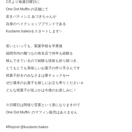
2月より毎週日曜日に
One Dot Muffin.の店舗にて
若きパティシエ あづきちゃんが
自身のベイクショップブランドである
Kuutamo bakesをスタートします✨
若いといっても、製菓学校を卒業後
福岡市内の幾つもの有名店で何年も経験を
積んできているので経験も技術も折り紙つき、
とてもとても美味しいお菓子の作り手さんです
焼菓子好きのみなさまは要チェックを👀
ぜひ週末のお菓子を探しにお立ち寄りください☺︎
どんな焼菓子が並ぶかは今後のお楽しみに！
※日曜日は間借り営業という形になりますので
One Dot Muffin. のマフィン販売はありません
#Repost @kuutamo.bakes