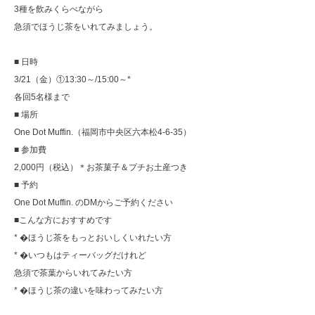
3種を飲みくらべながら
急須でほうじ茶をいれてみましょう。
■ 日時
3/21（金）①13:30～/15:00～*
各回5名様まで
■ 場所
One Dot Muffin.（福岡市中央区六本松4-6-35）
■ 参加費
2,000円（税込）＊お茶菓子＆プチお土産つき
■ 予約
One Dot Muffin. のDMからご予約ください
■こんな方におすすめです
* �ほうじ茶をもっとおいしくいれたい方
* �いつもはティーバッグだけれど
急須で茶葉からいれてみたい方
* �ほうじ茶の違いを味わってみたい方