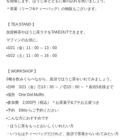
を開催します。ほうじ茶とともに春の訪れを祝いましょう。
＊茶葉（リーフ&ティーバッグ）の物販もございます。
【 TEA STAND 】
加賀棒茶やほうじ茶ラテをTAKEOUTできます。
マフィンのお供に。
▪️3/21（金）11：00 ～ 13：00
▪️3/22（土）11：00 ～ 16：00
【 WORKSHOP 】
3種を飲みくらべながら、急須でほうじ茶をいれてみましょう。
▪️日時 3/21（金）①13：30 ～ ／②15：00 ～ ＊各回5名様まで
▪️場所 One Dot Muffin.
▪️参加費 2,000円（税込） ＊お茶菓子&プチお土産つき
▪️予約 DMからご予約ください
▪️こんな方におすすめです
・ほうじ茶をもっとおいしくいれたい方
・いつもはティーバッグだけれど、急須で茶葉からいれてみたい方